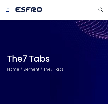
The7 Tabs
You are here:
Home
Element
The7 Tabs