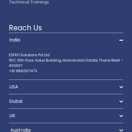
Technical Trainings
Reach Us
India
ESFRO Solutions Pvt Ltd
1517, 15th Floor, Solus Building, Hiranandani Estate, Thane West –
400607
+91 9892107473
USA
Dubai
UK
Australia